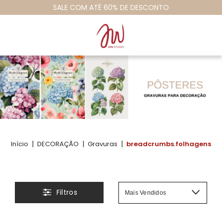
TO
#vamosempapelaromundo
|
|
|
Início
DECORAÇÃO
Gravuras
breadcrumbs.folhagens
Filtros