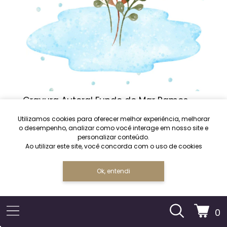
Gravura Autoral Fundo do Mar Ramos
Utilizamos cookies para oferecer melhor experiência, melhorar
R$34,00
á vista
o desempenho, analizar como você interage em nosso site e
personalizar conteúdo.
Ao utilizar este site, você concorda com o uso de cookies
Ok, entendi
0