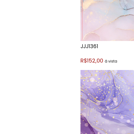
JJJ1361
R$152,00
á vista