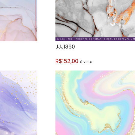
JJJ1360
R$152,00
á vista