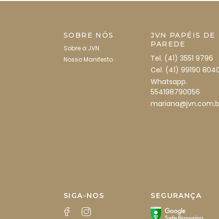
SOBRE NÓS
JVN PAPÉIS DE
PAREDE
Sobre a JVN
Tel. (41) 3551 9796
Nosso Manifesto
Cel. (41) 99190 804
Whatsapp.
554198790056
mariana@jvn.com.b
SIGA-NOS
SEGURANÇA