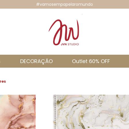
#vamosempapelaromundo
S
DECORAÇÃO
Outlet 60% OFF
res