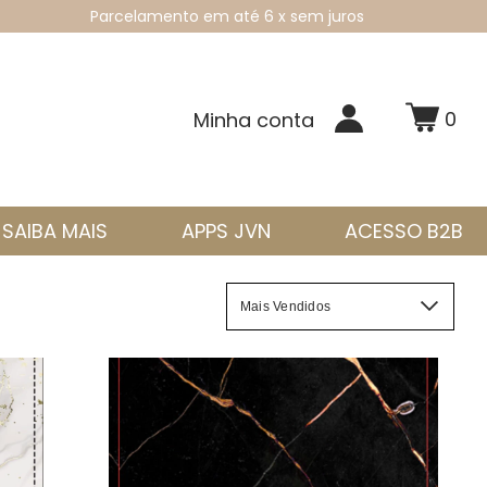
Parcelamento em até 6 x sem juros
0
Minha conta
SAIBA MAIS
APPS JVN
ACESSO B2B