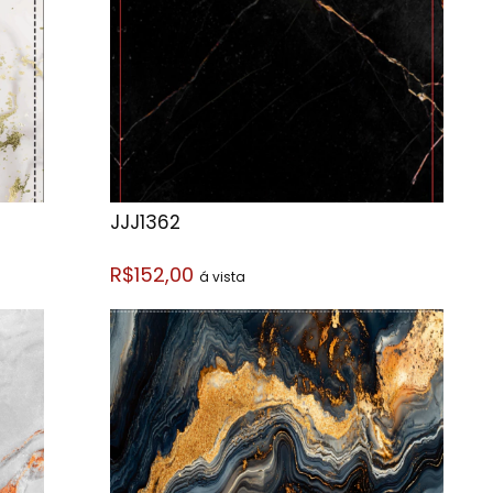
JJJ1362
R$152,00
á vista