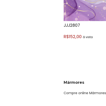
JJJ2807
R$152,00
á vista
Mármores
Compre online Mármores po