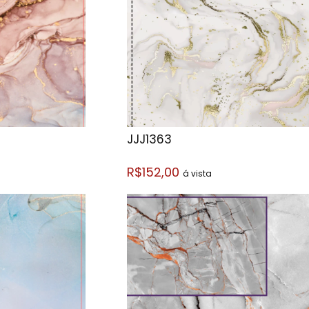
JJJ1363
R$152,00
á vista