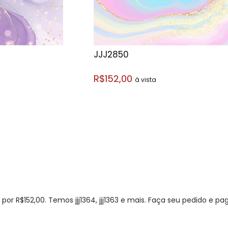
JJJ2850
R$152,00
á vista
r R$152,00. Temos jjj1364, jjj1363 e mais. Faça seu pedido e pa