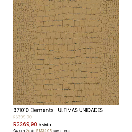
371010 Elements | ÚLTIMAS UNIDADES
R$399,00
R$269,90
á vista
Ou em
2x
de
R$134,95
sem juros