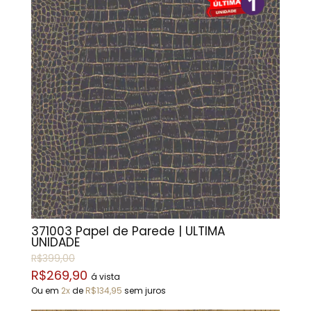
371003 Papel de Parede | ÚLTIMA
UNIDADE
R$399,00
R$269,90
á vista
Ou em
2x
de
R$134,95
sem juros