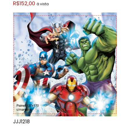
R$152,00
á vista
JJJ1218