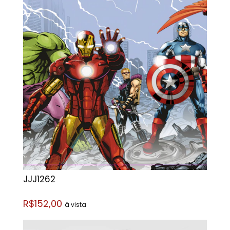
JJJ1262
R$152,00
á vista