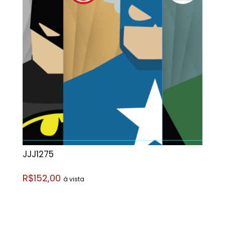
JJJ1275
R$152,00
á vista