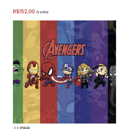
R$152,00
á vista
JJJ1198