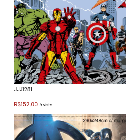
JJJ1281
R$152,00
á vista