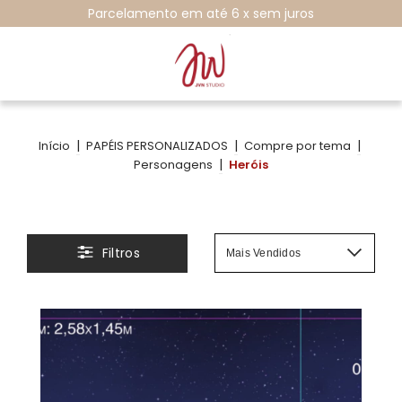
SALE COM ATÉ 60% DE DESCONTO
|
|
|
Início
PAPÉIS PERSONALIZADOS
Compre por tema
|
Personagens
Heróis
Filtros