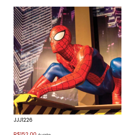
JJJ1226
R$152,00
á vista