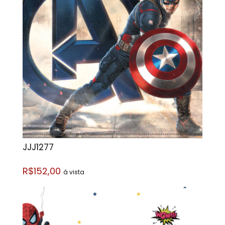
JJJ1277
R$152,00
á vista