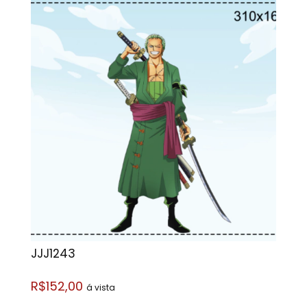
JJJ1243
R$152,00
á vista