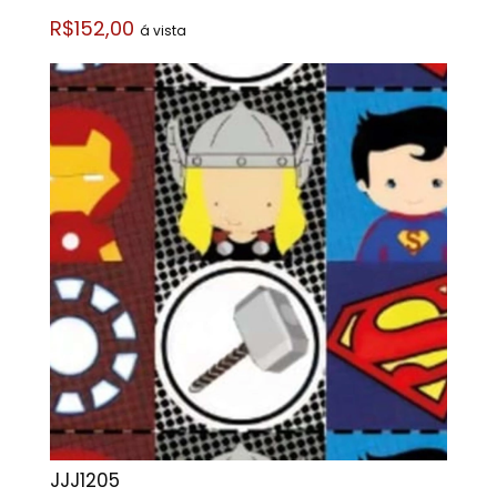
R$152,00
á vista
JJJ1205