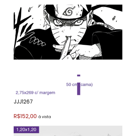
JJJ1267
R$152,00
á vista