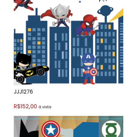
JJJ1276
R$152,00
á vista