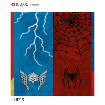
R$152,00
á vista
JJJ1213