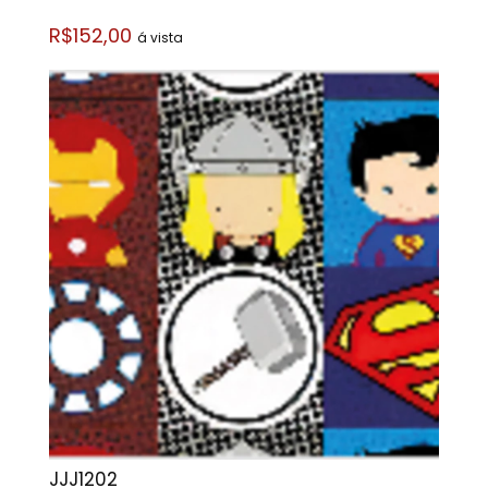
R$152,00
á vista
JJJ1202