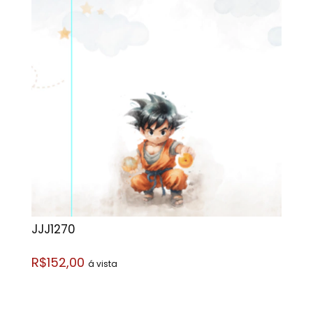
JJJ1270
R$152,00
á vista