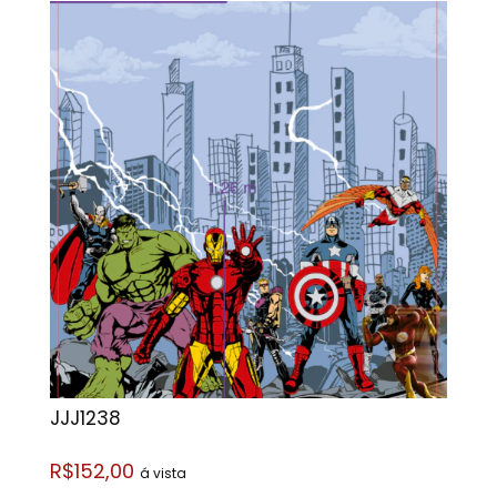
JJJ1238
R$152,00
á vista