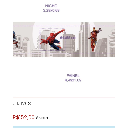
JJJ1253
R$152,00
á vista