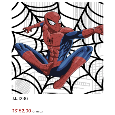
JJJ1236
R$152,00
á vista