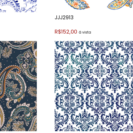
JJJ2913
R$152,00
á vista