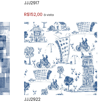
JJJ2917
R$152,00
á vista
JJJ2922