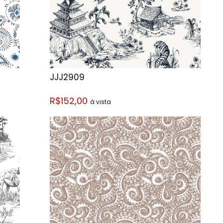
JJJ2909
R$152,00
á vista