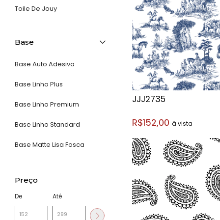
Toile De Jouy
Base
Base Auto Adesiva
Base Linho Plus
JJJ2735
Base Linho Premium
R$152,00
á vista
Base Linho Standard
Base Matte Lisa Fosca
Preço
De
Até