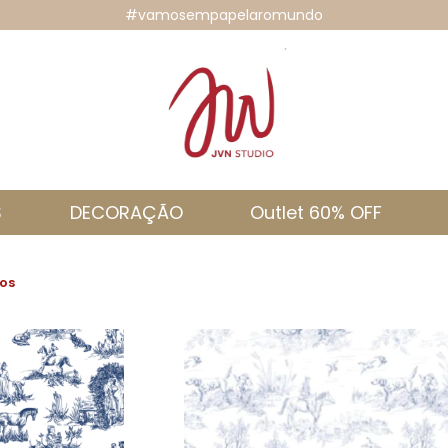
#vamosempapelaromundo
S
DECORAÇÃO
Outlet 60% OFF
cos