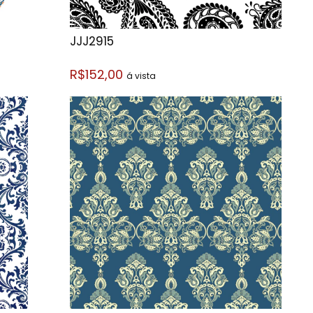
JJJ2915
R$152,00
á vista