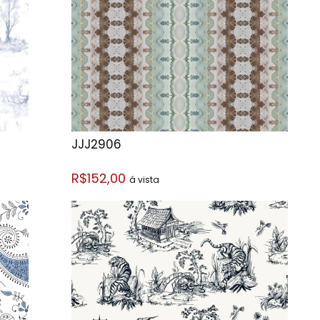
JJJ2906
R$152,00
á vista