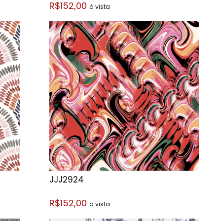
R$152,00
á vista
JJJ2924
R$152,00
á vista