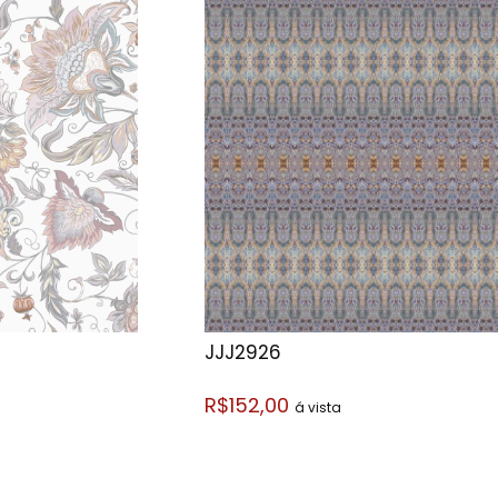
JJJ2926
R$152,00
á vista