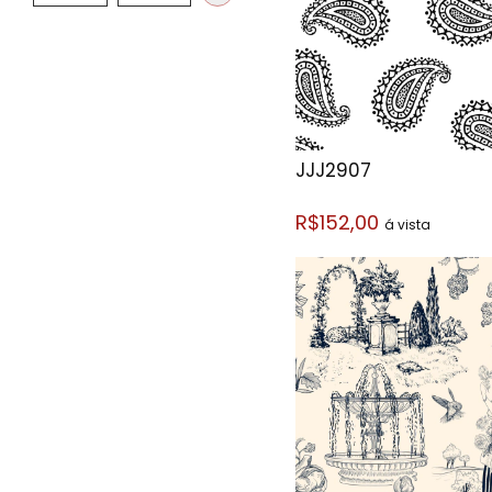
JJJ2907
R$152,00
á vista