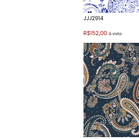
JJJ2914
R$152,00
á vista