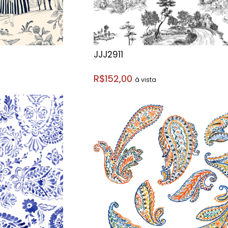
JJJ2911
R$152,00
á vista