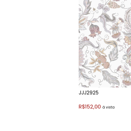
JJJ2925
R$152,00
á vista