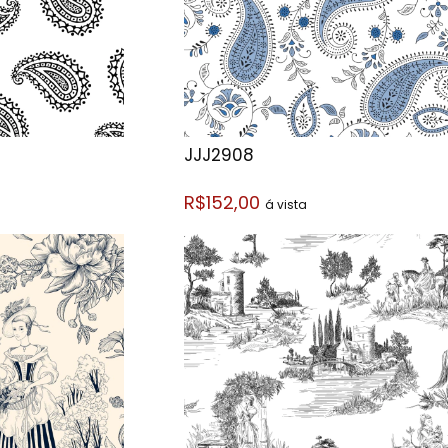
JJJ2908
R$152,00
á vista