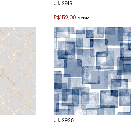
JJJ2918
R$152,00
á vista
JJJ2920