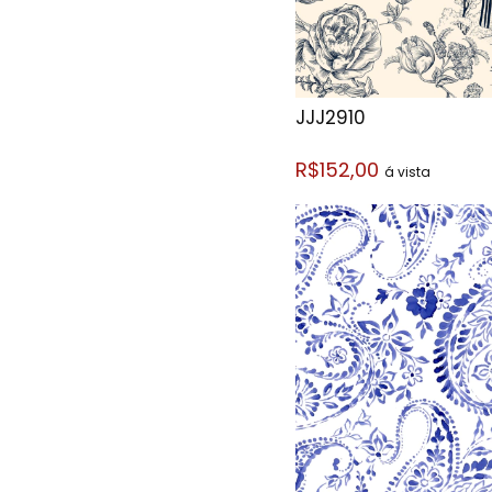
JJJ2910
R$152,00
á vista