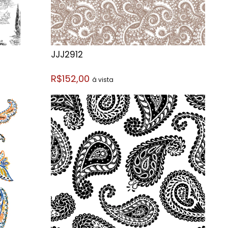
JJJ2912
R$152,00
á vista