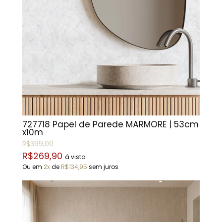
727718 Papel de Parede MÁRMORE | 53cm
x10m
R$399,00
R$269,90
á vista
Ou em
2x
de
R$134,95
sem juros