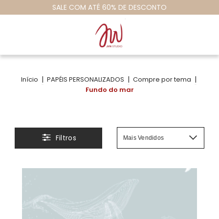
#vamosempapelaromundo
|
|
|
Início
PAPÉIS PERSONALIZADOS
Compre por tema
Fundo do mar
Filtros