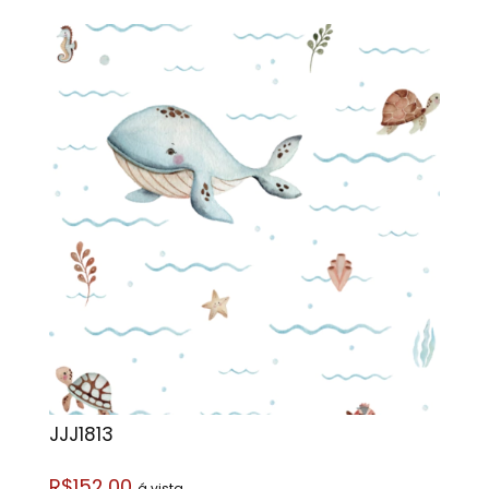
JJJ1813
R$152,00
á vista