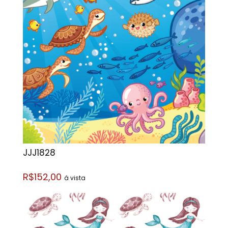
JJJ1828
R$152,00
á vista