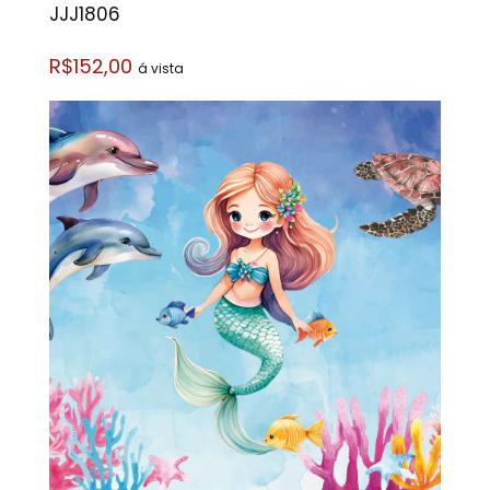
JJJ1806
R$152,00
á vista