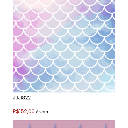
JJJ1822
R$152,00
á vista