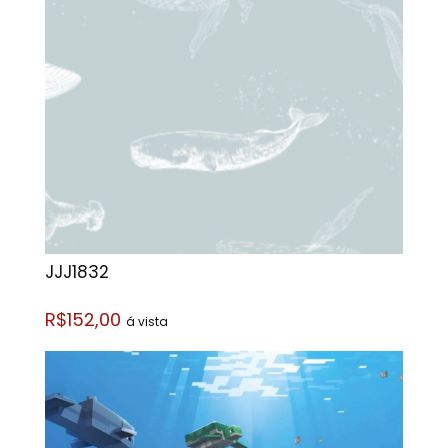
JJJ1832
R$152,00
á vista