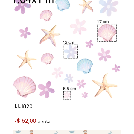
JJJ1820
R$152,00
á vista