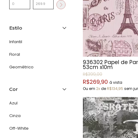
Estilo
Infantil
Floral
936302 Papel de Par
53cm x10m
Geométrico
R$399,00
R$269,90
á vista
Ou em
2x
de
R$134,95
sem ju
Cor
Azul
Cinza
Off-White