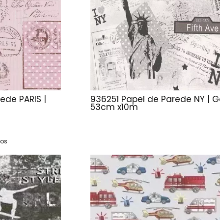
ede PARIS |
936251 Papel de Parede NY | G
53cm x10m
ros