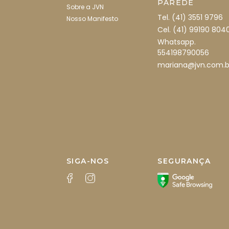
PAREDE
Sobre a JVN
Tel. (41) 3551 9796
Nosso Manifesto
Cel. (41) 99190 804
Whatsapp.
554198790056
mariana@jvn.com.b
SIGA-NOS
SEGURANÇA