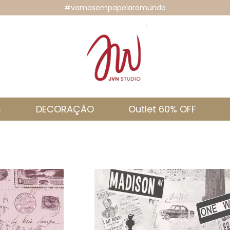
#vamosempapelaromundo
S
DECORAÇÃO
Outlet 60% OFF