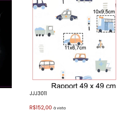
JJJ3011
R$152,00
á vista