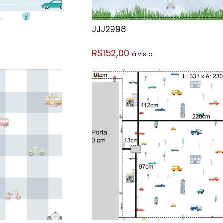
JJJ2998
R$152,00
á vista