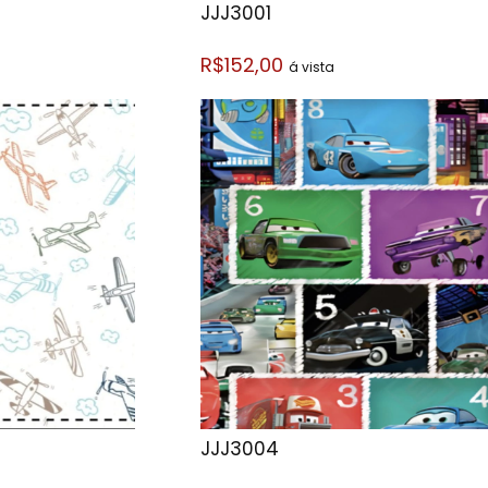
JJJ3001
R$152,00
á vista
JJJ3004