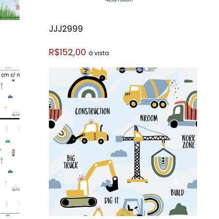
JJJ2999
R$152,00
á vista