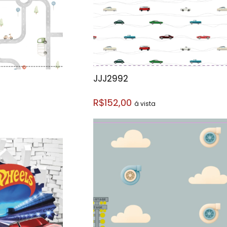
JJJ2992
R$152,00
á vista