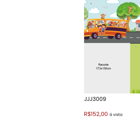
JJJ3009
R$152,00
á vista