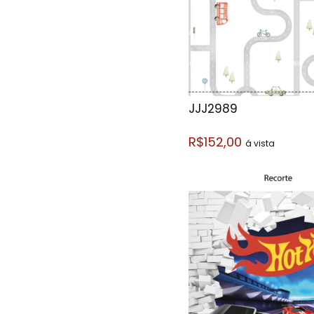
JJJ2989
R$152,00
á vista