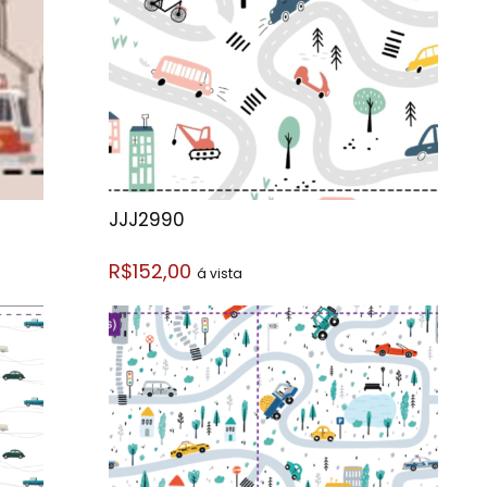
JJJ2990
R$152,00
á vista