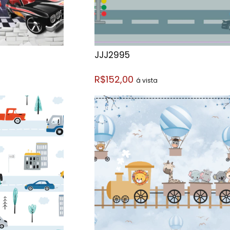
JJJ2995
R$152,00
á vista