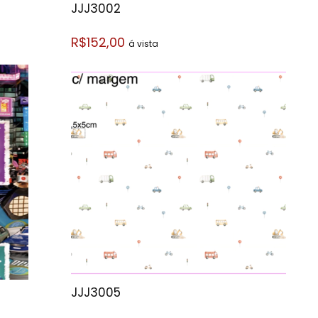
JJJ3002
R$152,00
á vista
JJJ3005