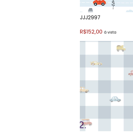
JJJ2997
R$152,00
á vista