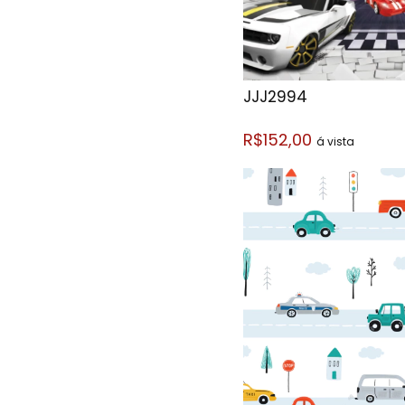
JJJ2994
R$152,00
á vista