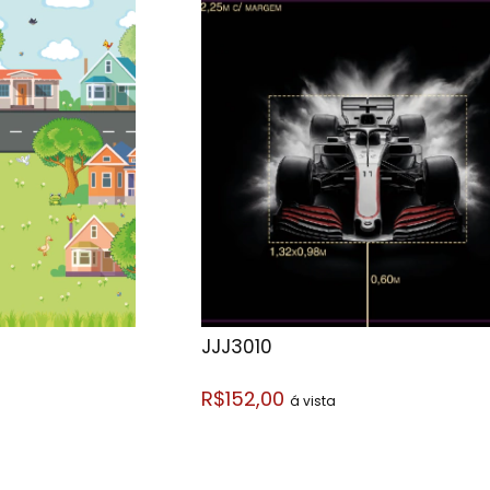
JJJ3010
R$152,00
á vista