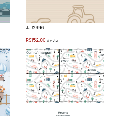
JJJ2996
R$152,00
á vista