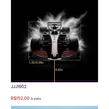
JJJ1902
R$152,00
á vista