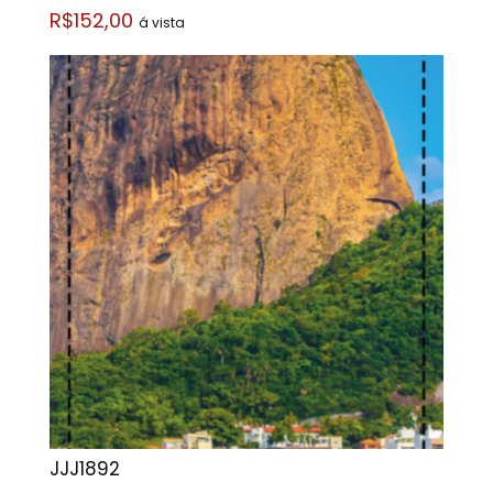
R$152,00
á vista
JJJ1892