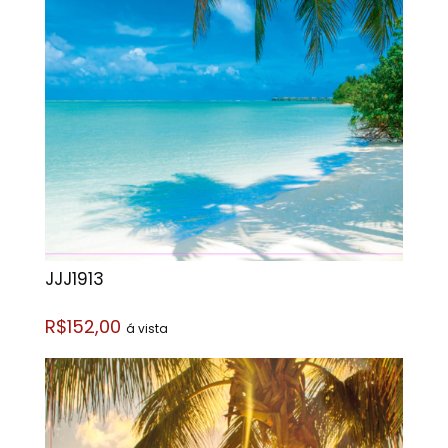
JJJ1913
R$152,00
á vista