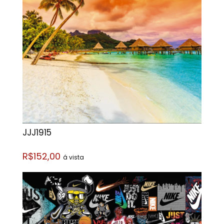
JJJ1915
R$152,00
á vista