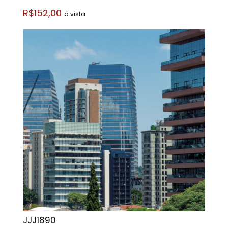
R$152,00
á vista
JJJ1890