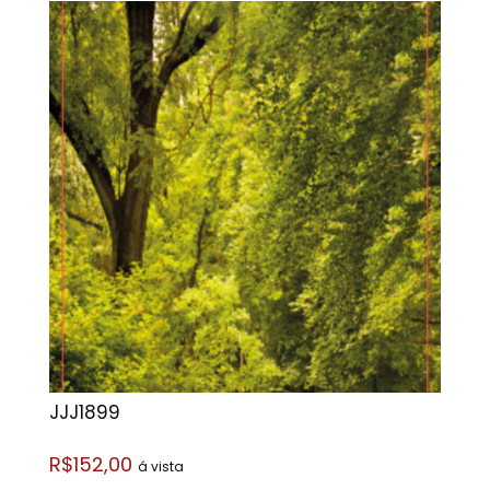
JJJ1899
R$152,00
á vista