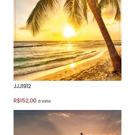
JJJ1912
R$152,00
á vista