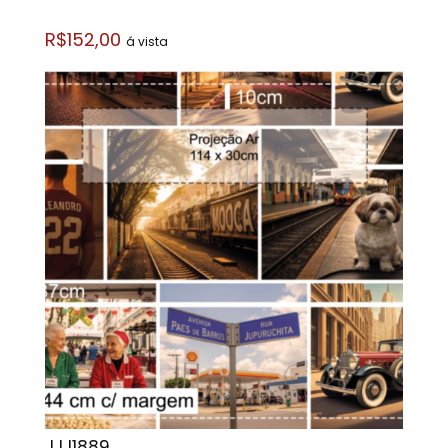
R$152,00
á vista
JJJ1889