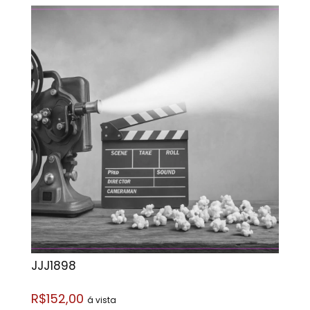
JJJ1898
R$152,00
á vista