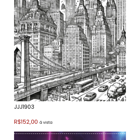
JJJ1903
R$152,00
á vista