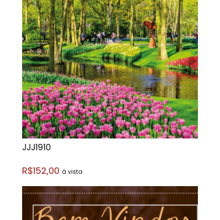
JJJ1910
R$152,00
á vista