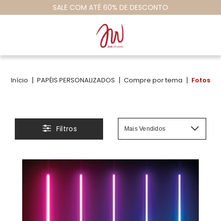
#vamosempapelaromundo
|
|
|
Início
PAPÉIS PERSONALIZADOS
Compre por tema
Fotos
Filtros