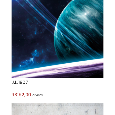
JJJ1907
R$152,00
á vista