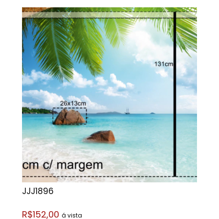
JJJ1896
R$152,00
á vista