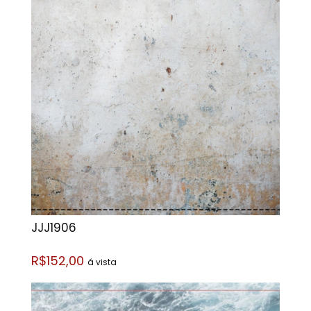
JJJ1906
R$152,00
á vista