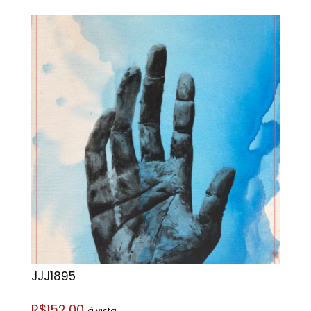
JJJ1895
R$152,00
á vista