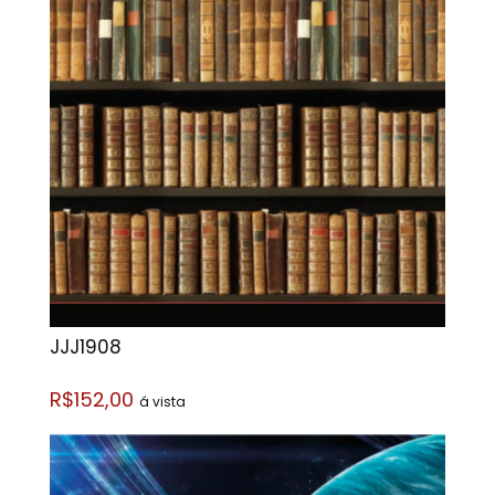
JJJ1908
R$152,00
á vista