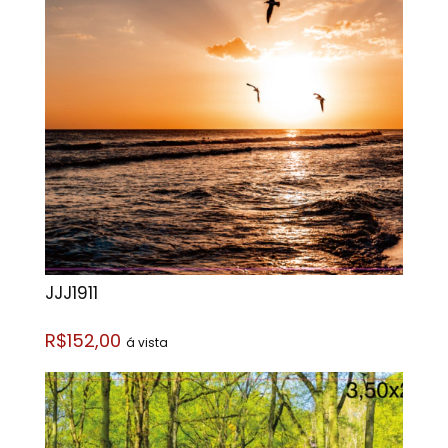
JJJ1911
R$152,00
á vista