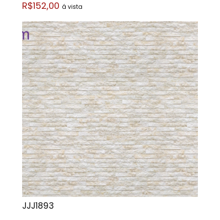
R$152,00
á vista
JJJ1893