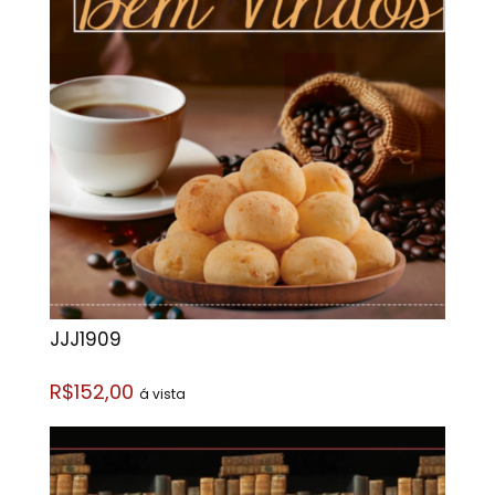
JJJ1909
R$152,00
á vista