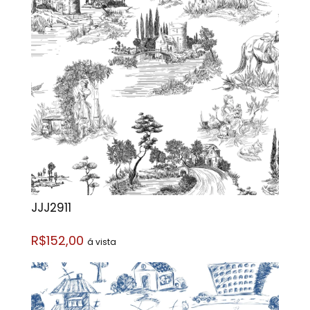
JJJ2911
R$152,00
á vista