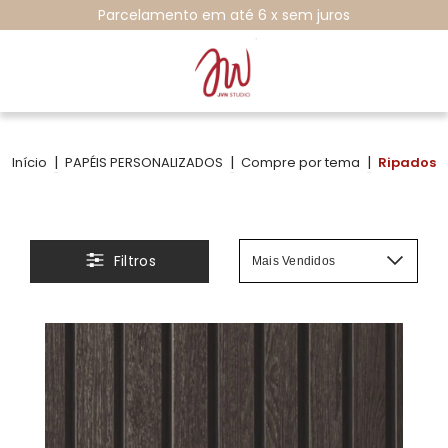
SALE COM ATÉ 60% DE DESCONTO
|
|
|
Início
PAPÉIS PERSONALIZADOS
Compre por tema
Ripados
Filtros