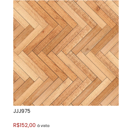
JJJ975
R$152,00
á vista