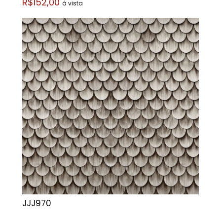
R$152,00
á vista
JJJ970