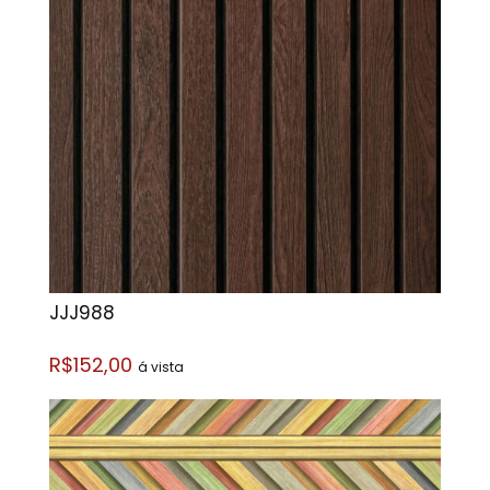
JJJ988
R$152,00
á vista