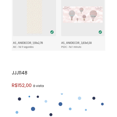
JJJ1148
R$152,00
á vista