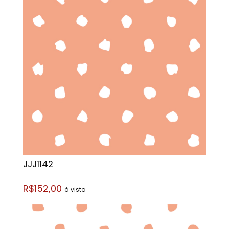
JJJ1142
R$152,00
á vista