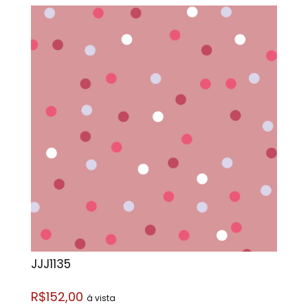
JJJ1135
R$152,00
á vista