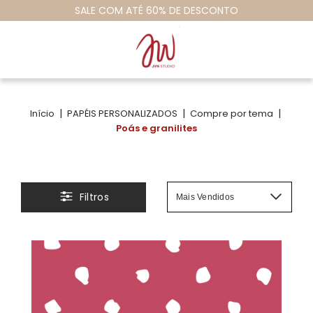
#vamosempapelaromundo
|
|
|
Início
PAPÉIS PERSONALIZADOS
Compre por tema
Poás e granilites
Filtros