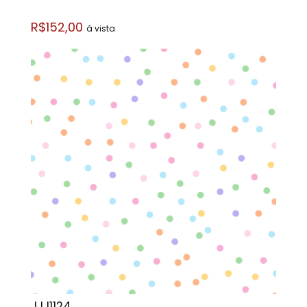
R$152,00
á vista
JJJ1124