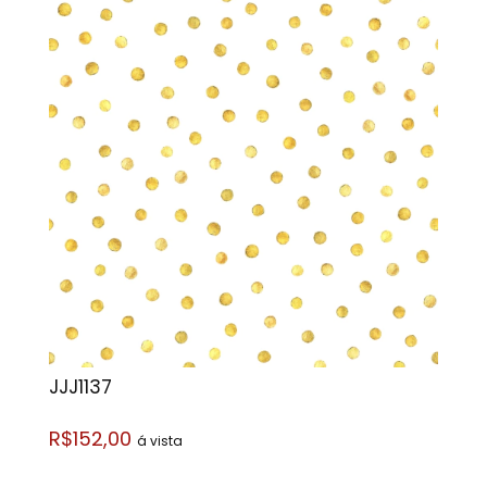
JJJ1137
R$152,00
á vista