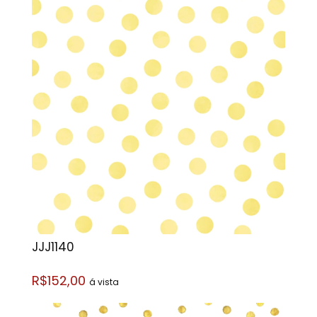
JJJ1140
R$152,00
á vista