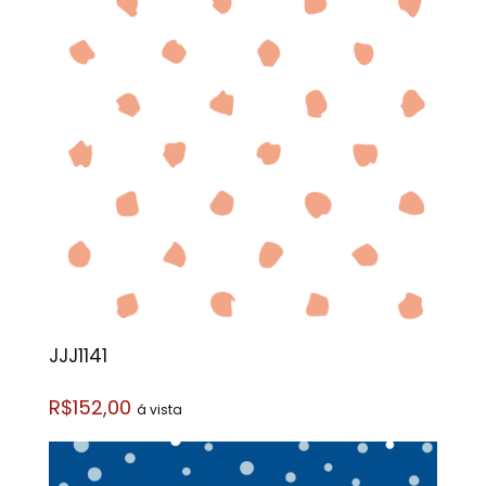
JJJ1141
R$152,00
á vista