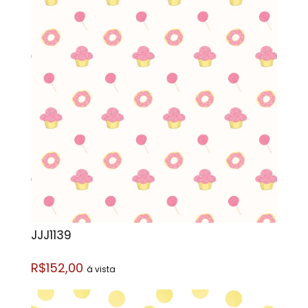
JJJ1139
R$152,00
á vista