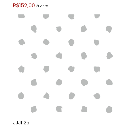
R$152,00
á vista
JJJ1125