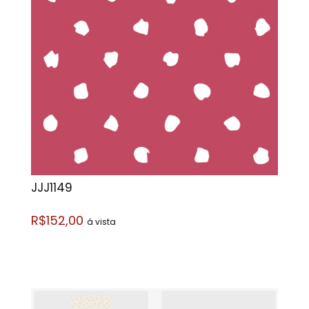
JJJ1149
R$152,00
á vista