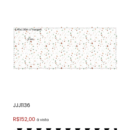
JJJ1136
R$152,00
á vista