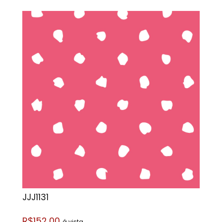
JJJ1131
R$152,00
á vista