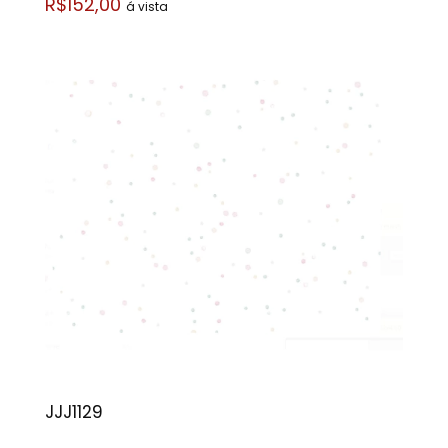
R$152,00
á vista
JJJ1129