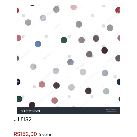
JJJ1132
R$152,00
á vista