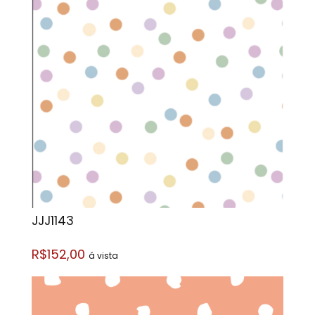
JJJ1143
R$152,00
á vista