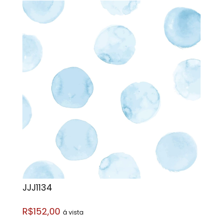
JJJ1134
R$152,00
á vista