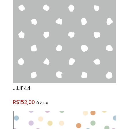
JJJ1144
R$152,00
á vista