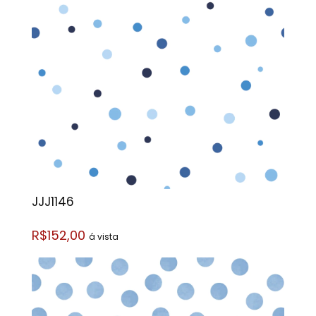
JJJ1146
R$152,00
á vista