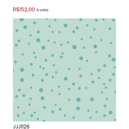
R$152,00
á vista
JJJ1126