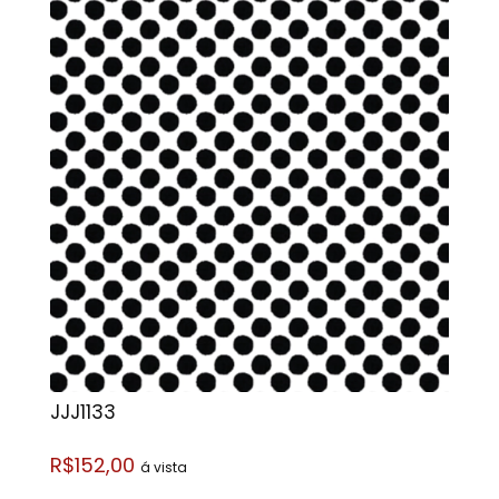
JJJ1133
R$152,00
á vista