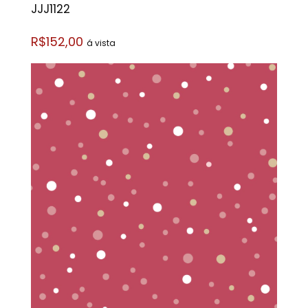
JJJ1122
R$152,00
á vista