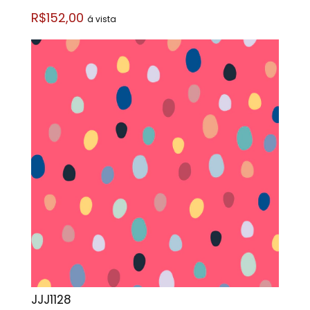
R$152,00
á vista
JJJ1128