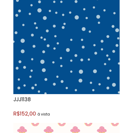
JJJ1138
R$152,00
á vista