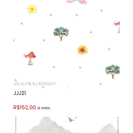
JJJ21
R$152,00
á vista