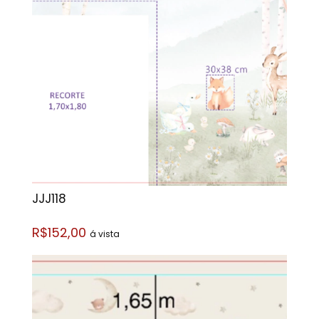
JJJ118
R$152,00
á vista