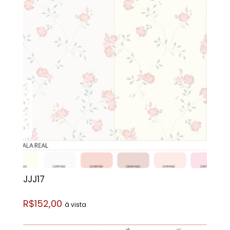
JJJ17
R$152,00
á vista