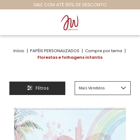
#vamosempapelaromundo
|
|
|
Início
PAPÉIS PERSONALIZADOS
Compre por tema
Florestas e folhagens infantis
Filtros