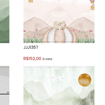
JJJ1357
R$152,00
á vista