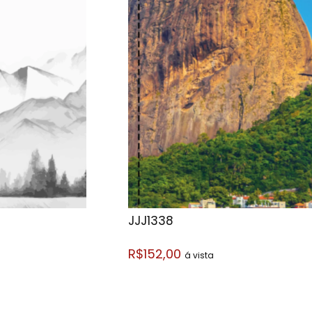
JJJ1338
R$152,00
á vista