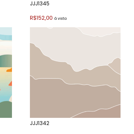
JJJ1345
R$152,00
á vista
JJJ1342