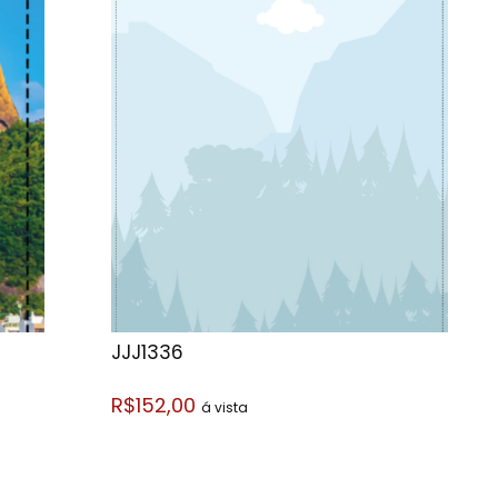
JJJ1336
R$152,00
á vista