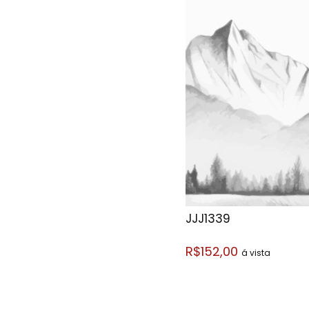
JJJ1339
R$152,00
á vista