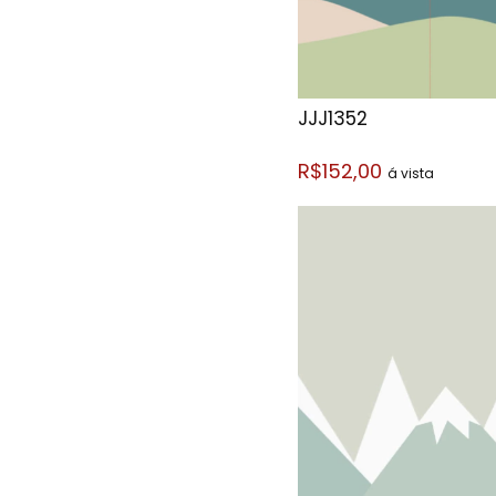
JJJ1352
R$152,00
á vista