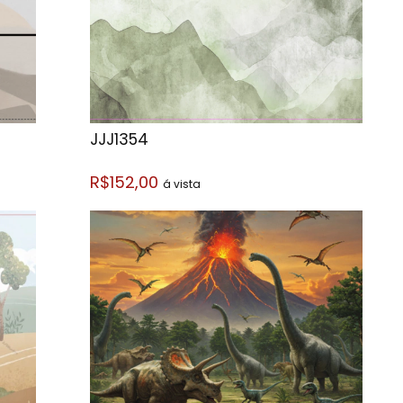
JJJ1354
R$152,00
á vista