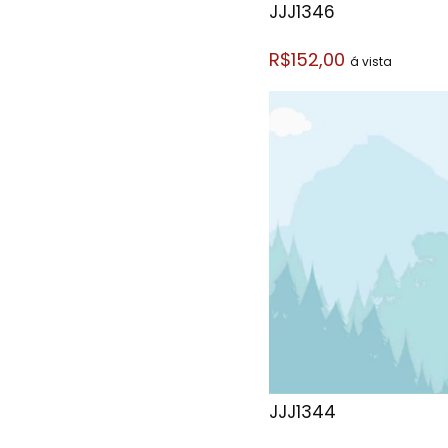
JJJ1346
R$152,00
á vista
JJJ1344