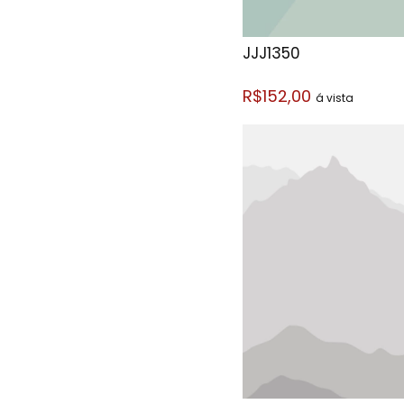
JJJ1350
R$152,00
á vista