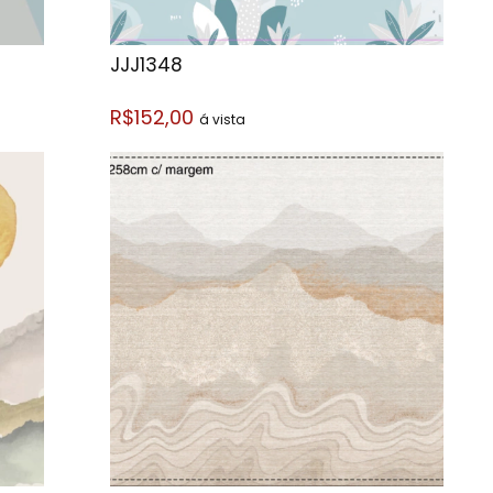
JJJ1348
R$152,00
á vista