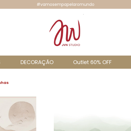
#vamosempapelaromundo
S
DECORAÇÃO
Outlet 60% OFF
nhas