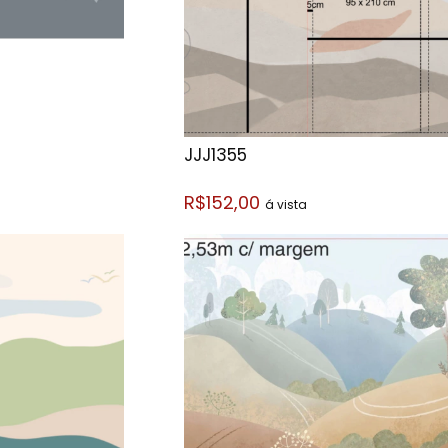
JJJ1355
R$152,00
á vista