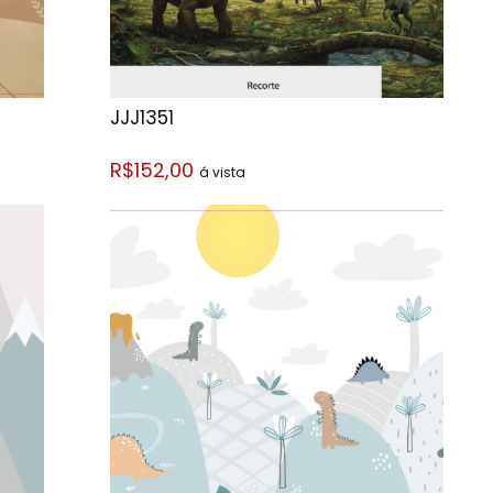
JJJ1351
R$152,00
á vista