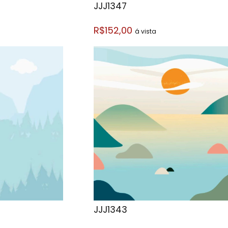
JJJ1347
R$152,00
á vista
JJJ1343