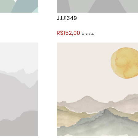
JJJ1349
R$152,00
á vista