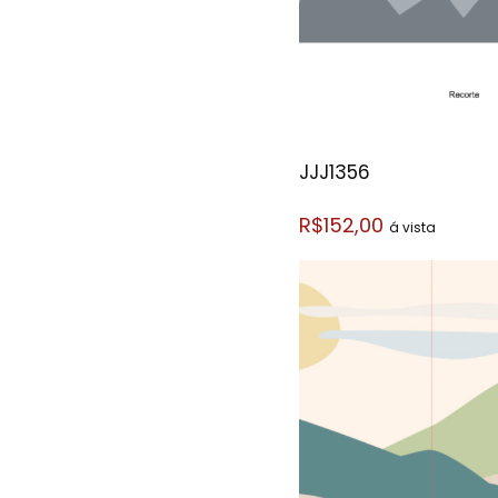
JJJ1356
R$152,00
á vista