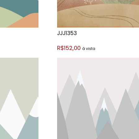
JJJ1353
R$152,00
á vista