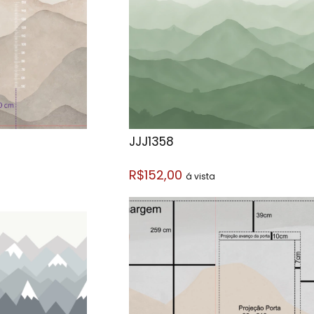
JJJ1358
R$152,00
á vista