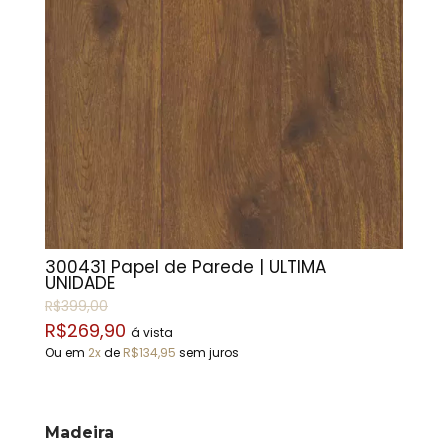
300431 Papel de Parede | ÚLTIMA
UNIDADE
R$399,00
R$269,90
á vista
Ou em
2x
de
R$134,95
sem juros
Madeira