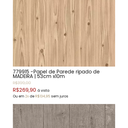
779915 -Papel de Parede ripado de
MADEIRA | 53cm x10m
R$399,00
R$269,90
á vista
Ou em
2x
de
R$134,95
sem juros