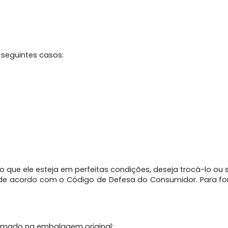
 seguintes casos:
ue ele esteja em perfeitas condições, deseja trocá-lo ou sol
á de acordo com o Código de Defesa do Consumidor. Para fo
ormado na embalagem original;