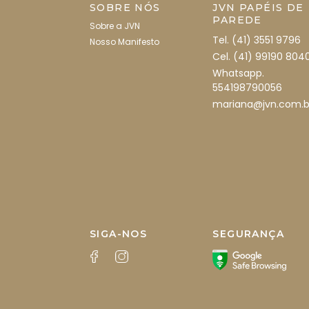
SOBRE NÓS
JVN PAPÉIS DE
PAREDE
Sobre a JVN
Tel. (41) 3551 9796
Nosso Manifesto
Cel. (41) 99190 804
Whatsapp.
554198790056
mariana@jvn.com.b
SIGA-NOS
SEGURANÇA