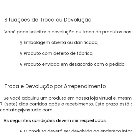
Situações de Troca ou Devolução
Você pode solicitar a devolução ou troca de produtos nos
Embalagem aberta ou danificada;
§
Produto com defeito de fábrica;
§
Produto enviado em desacordo com o pedido.
§
Troca e Devolução por Arrependimento
Se você adquiriu um produto em nossa loja virtual e, mesmo q
7 (sete) dias corridos após o recebimento. Este prazo est
contato@jvnstudio.com
.
As seguintes condições devem ser respeitadas:
O produto deverá ser devolvido ao endereço inf
§