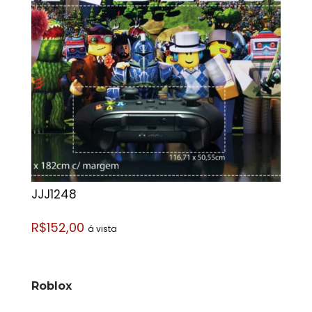
JJJ1248
R$152,00
á vista
Roblox