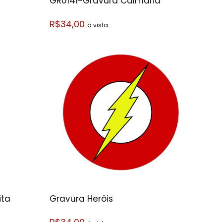
GR0141-Gravura Calmaria
R$34,00
á vista
ita
Gravura Heróis