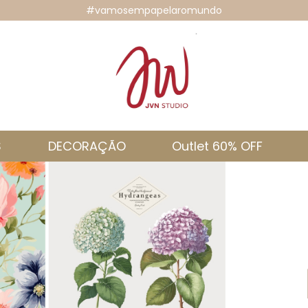
#vamosempapelaromundo
S
DECORAÇÃO
Outlet 60% OFF