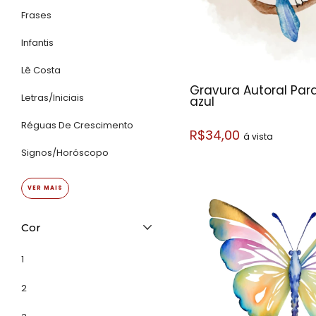
Frases
Infantis
Lê Costa
Gravura Autoral Par
Letras/Iniciais
azul
Réguas De Crescimento
R$34,00
á vista
Signos/horóscopo
VER MAIS
Cor
1
2