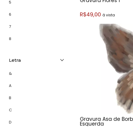
Gravura Flores 1
5
R$49,00
6
á vista
7
8
Letra
&
A
B
C
Gravura Asa de Bor
D
Esquerda