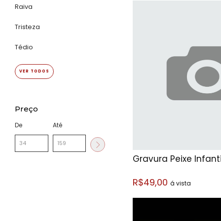
Raiva
Tristeza
Tédio
VER TODOS
Preço
De
Até
Gravura Peixe Infanti
R$49,00
á vista