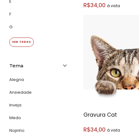
E
R$34,00
á vista
F
G
VER TODOS
Tema
Alegria
Ansiedade
Inveja
Gravura Cat
Medo
R$34,00
á vista
Nojinho