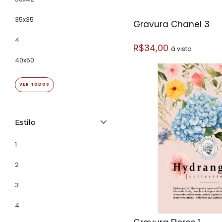
35x35
Gravura Chanel 3
4
R$34,00
á vista
40x50
VER TODOS
Estilo
1
2
3
4