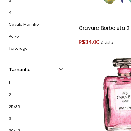
3
4
Cavalo Marinho
Gravura Borboleta 2
Peixe
R$34,00
á vista
Tartaruga
Tamanho
1
2
25x35
3
30x42