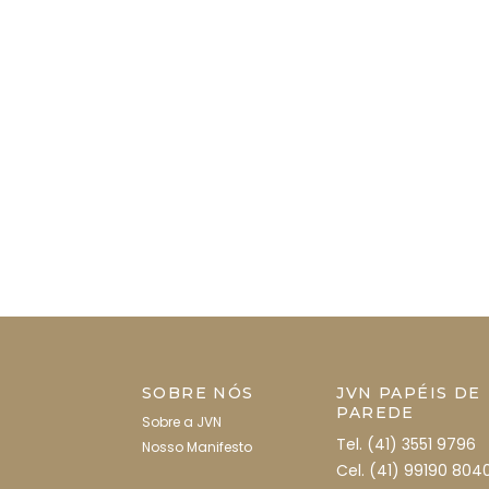
SOBRE NÓS
JVN PAPÉIS DE
PAREDE
Sobre a JVN
Tel. (41) 3551 9796
Nosso Manifesto
Cel. (41) 99190 804