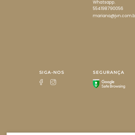
Whatsapp.
554198790056
mariana@jvn.com.b
SIGA-NOS
SEGURANÇA