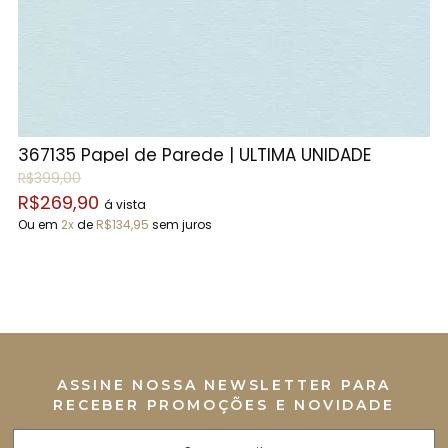
|
367135 Papel de Parede | ÚLTIMA UNIDADE
1
R$399,00
R
R$269,90
R
á vista
Ou em
2x
de
R$134,95
sem juros
O
ASSINE NOSSA NEWSLETTER PARA
RECEBER PROMOÇÕES E NOVIDADE