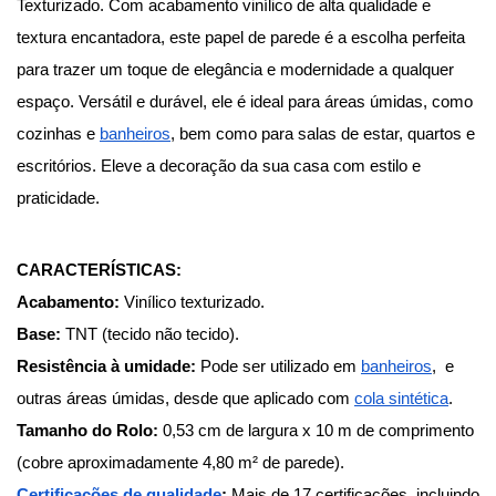
Texturizado. Com acabamento vinílico de alta qualidade e 
textura encantadora, este papel de parede é a escolha perfeita 
para trazer um toque de elegância e modernidade a qualquer 
espaço. Versátil e durável, ele é ideal para áreas úmidas, como 
cozinhas e
banheiros
, bem como para salas de estar, quartos e 
escritórios. Eleve a decoração da sua casa com estilo e 
praticidade.
CARACTERÍSTICAS:
Acabamento:
 Vinílico texturizado.
Base:
 TNT (tecido não tecido).
Resistência à umidade:
 Pode ser utilizado em
banheiros
,  e 
outras áreas úmidas, desde que aplicado com
cola sintética
.
Tamanho do Rolo: 
0,53 cm de largura x 10 m de comprimento 
(cobre aproximadamente 4,80 m² de parede).
Certificações de qualidade
:
 Mais de 17 certificações, incluindo 