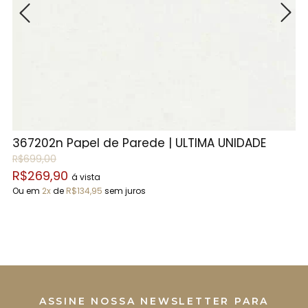
367202n Papel de Parede | ÚLTIMA UNIDADE
1
R$699,00
R
R$269,90
R
á vista
Ou em
2x
de
R$134,95
sem juros
O
ASSINE NOSSA NEWSLETTER PARA