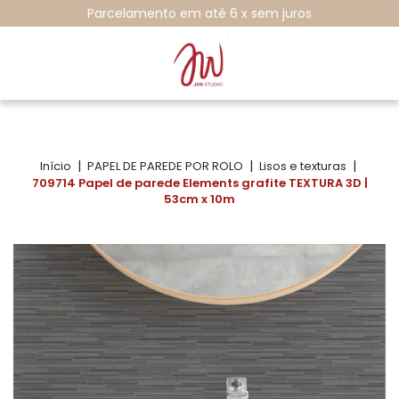
Parcelamento em até 6 x sem juros
|
|
|
Início
PAPEL DE PAREDE POR ROLO
Lisos e texturas
709714 Papel de parede Elements grafite TEXTURA 3D |
53cm x 10m