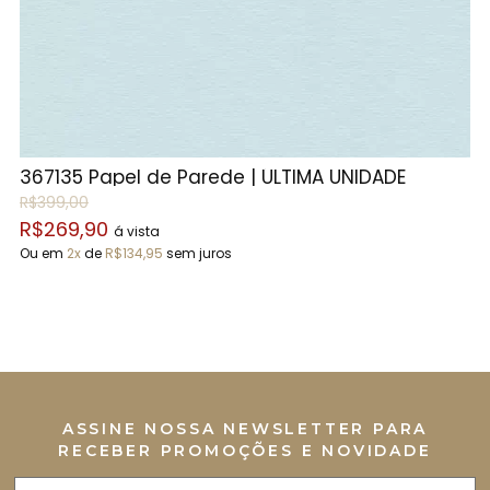
1
367135 Papel de Parede | ÚLTIMA UNIDADE
R$399,00
R$269,90
á vista
Ou em
2x
de
R$134,95
sem juros
ASSINE NOSSA NEWSLETTER PARA
RECEBER PROMOÇÕES E NOVIDADE