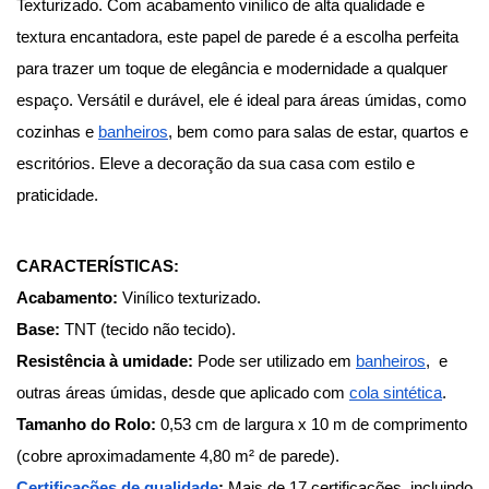
Texturizado. Com acabamento vinílico de alta qualidade e 
textura encantadora, este papel de parede é a escolha perfeita 
para trazer um toque de elegância e modernidade a qualquer 
espaço. Versátil e durável, ele é ideal para áreas úmidas, como 
cozinhas e
banheiros
, bem como para salas de estar, quartos e 
escritórios. Eleve a decoração da sua casa com estilo e 
praticidade.
CARACTERÍSTICAS:
Acabamento:
 Vinílico texturizado.
Base:
 TNT (tecido não tecido).
Resistência à umidade:
 Pode ser utilizado em
banheiros
,  e 
outras áreas úmidas, desde que aplicado com
cola sintética
.
Tamanho do Rolo: 
0,53 cm de largura x 10 m de comprimento 
(cobre aproximadamente 4,80 m² de parede).
Certificações de qualidade
:
 Mais de 17 certificações, incluindo 