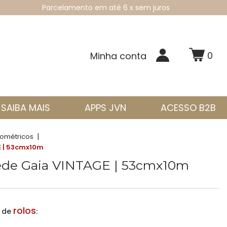
Parcelamento em até 6 x sem juros
0
Minha conta
SAIBA MAIS
APPS JVN
ACESSO B2B
|
ométricos
E | 53cmx10m
rede Gaia VINTAGE | 53cmx10m
rolos
a de
: