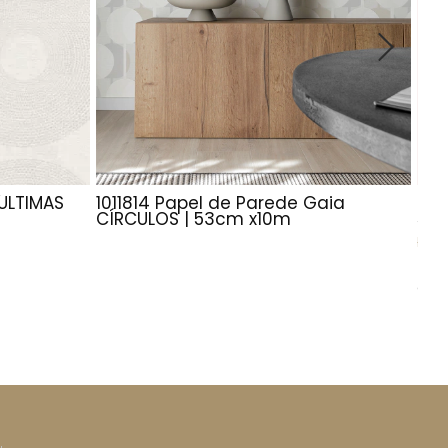
 ÚLTIMAS
1011814 Papel de Parede Gaia
385
CÍRCULOS | 53cm x10m
53c
R$6
R$
Ou 