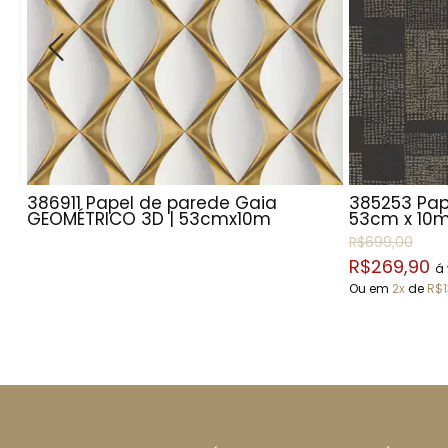
386911 Papel de parede Gaia
385253 Pap
GEOMÉTRICO 3D | 53cmx10m
53cm x 10
R$699,00
R$269,90
á 
Ou em
2x
de
R$1