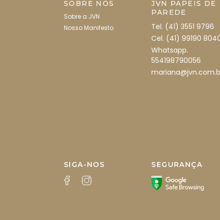
SOBRE NÓS
JVN PAPÉIS DE
PAREDE
Sobre a JVN
Tel. (41) 3551 9796
Nosso Manifesto
Cel. (41) 99190 804
Whatsapp.
554198790056
mariana@jvn.com.b
SIGA-NOS
SEGURANÇA