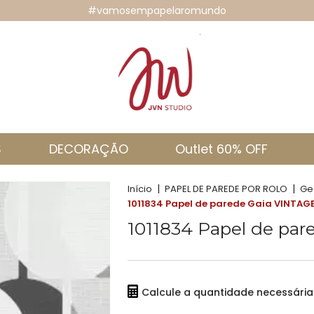
#vamosempapelaromundo
S
DECORAÇÃO
Outlet 60% OFF
|
|
Início
PAPEL DE PAREDE POR ROLO
Ge
1011834 Papel de parede Gaia VINTAG
1011834 Papel de pa
Calcule a quantidade necessári