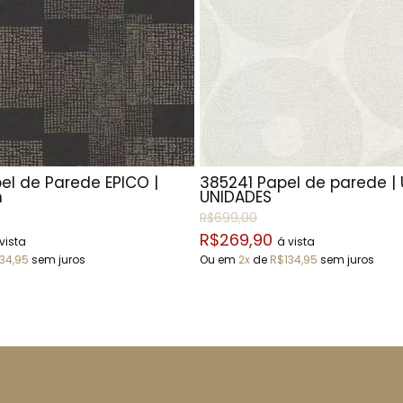
el de Parede EPICO |
385241 Papel de parede |
m
UNIDADES
R$699,00
R$269,90
vista
á vista
34,95
sem juros
Ou em
2x
de
R$134,95
sem juros