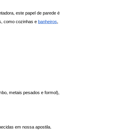
adora, este papel de parede é 
as, como cozinhas e
banheiros
, 
bo, metais pesados e formol), 
necidas em nossa apostila.