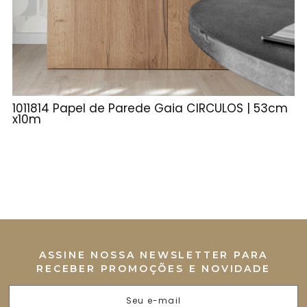
1011814 Papel de Parede Gaia CÍRCULOS | 53cm
3
x10m
R
R
O
ASSINE NOSSA NEWSLETTER PARA
RECEBER PROMOÇÕES E NOVIDADE