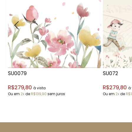
SU0079
SU072
R$279,80
R$279,80
á vista
á 
Ou em
2x
de
R$139,90
sem juros
Ou em
2x
de
R$1