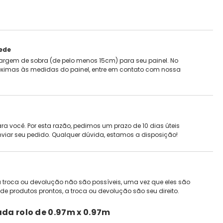
rede
rgem de sobra (de pelo menos 15cm) para seu painel. No
ximas às medidas do painel, entre em contato com nossa
ra você. Por esta razão, pedimos um prazo de 10 dias úteis
nviar seu pedido. Qualquer dúvida, estamos a disposição!
 troca ou devolução não são possíveis, uma vez que eles são
de produtos prontos, a troca ou devolução são seu direito.
ada rolo de
0.97m x 0.97m