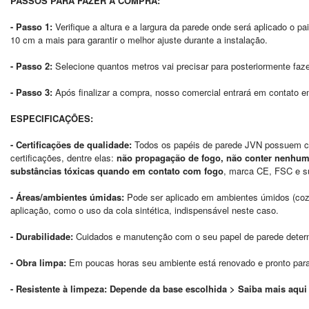
PASSOS PARA FAZER A COMPRA:
- Passo 1:
Verifique a altura e a largura da parede onde será aplicado o p
10 cm a mais para garantir o melhor ajuste durante a instalação.
- Passo 2:
Selecione quantos metros vai precisar para posteriormente faz
- Passo 3:
Após finalizar a compra, nosso comercial entrará em contato e
ESPECIFICAÇÕES:
- Certificações de qualidade:
Todos os papéis de parede JVN possuem cer
certificações, dentre elas:
não propagação de fogo, não conter nenhuma
substâncias tóxicas quando em contato com fogo
, marca
CE
, FSC e s
- Áreas/ambientes úmidas:
Pode ser aplicado em ambientes úmidos (cozin
aplicação, como o uso da cola sintética, indispensável neste caso.
- Durabilidade:
Cuidados e manutenção com o seu papel de parede determi
- Obra limpa:
Em poucas horas seu ambiente está renovado e pronto para 
- Resistente à limpeza: Depende da base escolhida >
Saiba mais aqui