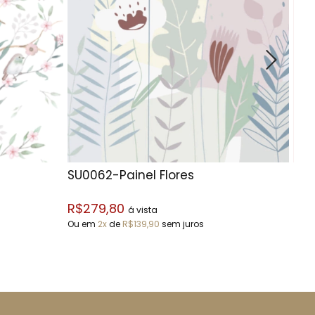
SU0062-Painel Flores
SU
R$279,80
R$1
á vista
Ou em
2x
de
R$139,90
sem juros