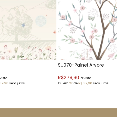
SU070-Painel Árvore
R$279,80
vista
á vista
39,90
sem juros
Ou em
2x
de
R$139,90
sem juros