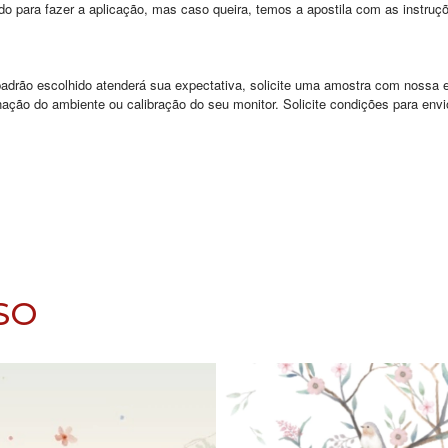
ado para fazer a aplicação, mas caso queira, temos a apostila com as instr
o padrão escolhido atenderá sua expectativa, solicite uma amostra com noss
ação do ambiente ou calibração do seu monitor. Solicite condições para env
SO