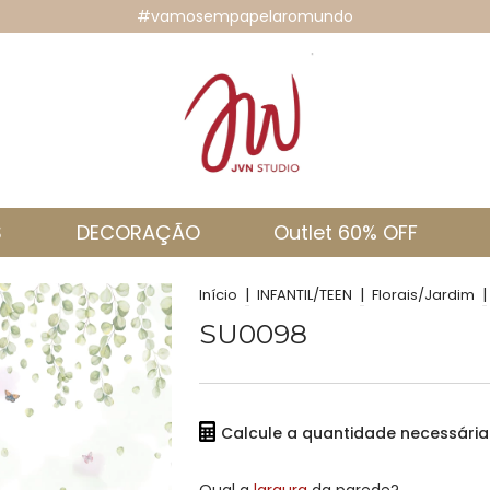
#vamosempapelaromundo
S
DECORAÇÃO
Outlet 60% OFF
|
|
|
Início
INFANTIL/TEEN
Florais/Jardim
SU0098
Calcule a quantidade necessári