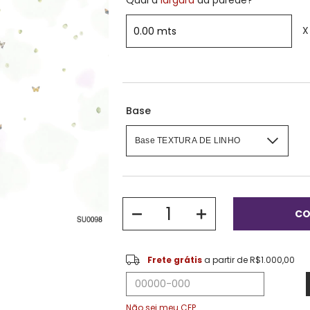
Qual a
largura
da parede?
X
Base
Frete grátis
R$1.000
Frete grátis
a partir de
R$1.000,00
Entregas para o CEP:
Não sei meu CEP