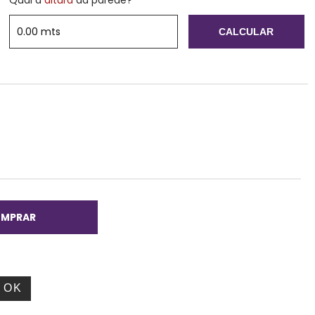
Qual a
altura
da parede?
CALCULAR
,00
OK
ALTERAR CEP