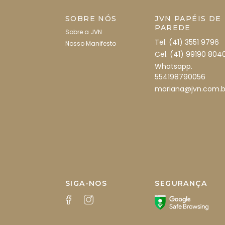
SOBRE NÓS
JVN PAPÉIS DE
PAREDE
Sobre a JVN
Tel. (41) 3551 9796
Nosso Manifesto
Cel. (41) 99190 804
Whatsapp.
554198790056
mariana@jvn.com.b
SIGA-NOS
SEGURANÇA