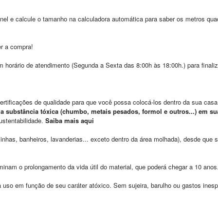
ainel e calcule o tamanho na
calculadora automática
para saber os metros qu
er a compra!
m horário de atendimento (Segunda a Sexta das 8:00h às 18:00h.) para finali
tificações de qualidade para que você possa colocá-los dentro da sua cas
 substância tóxica (chumbo, metais pesados, formol e outros...) em s
ustentabilidade.
Saib
a mais aqui
has, banheiros, lavanderias... exceto dentro da área molhada), desde que s
nam o prolongamento da vida útil do material, que poderá chegar a 10 anos
uso em função de seu caráter atóxico. Sem sujeira, barulho ou gastos ines