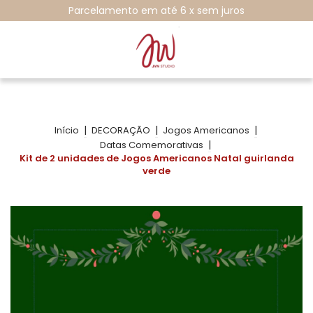
Parcelamento em até 6 x sem juros
|
|
|
Início
DECORAÇÃO
Jogos Americanos
|
Datas Comemorativas
Kit de 2 unidades de Jogos Americanos Natal guirlanda
verde