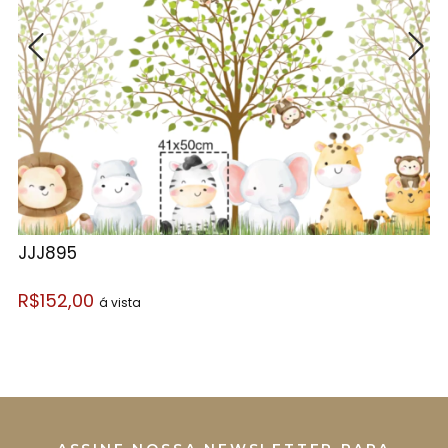
JJJ895
J
R$152,00
R
á vista