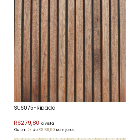
SUS075-Ripado
R$279,80
á vista
Ou em
2x
de
R$139,90
sem juros