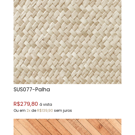
SUS077-Palha
R$279,80
á vista
Ou em
2x
de
R$139,90
sem juros