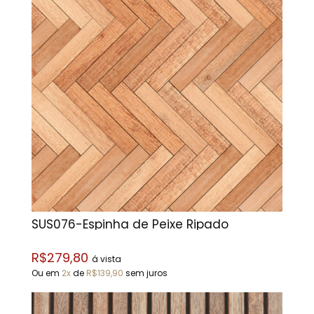
SUS076-Espinha de Peixe Ripado
R$279,80
á vista
Ou em
2x
de
R$139,90
sem juros