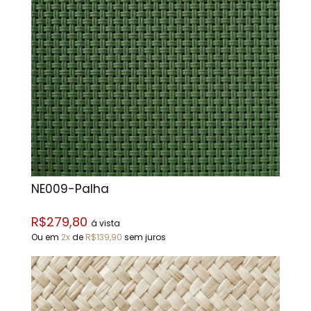
NE009-Palha
R$279,80
á vista
Ou em
2x
de
R$139,90
sem juros