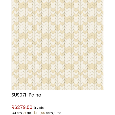
SUS071-Palha
R$279,80
á vista
Ou em
2x
de
R$139,90
sem juros