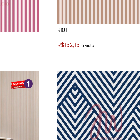
RI01
R$152,15
á vista