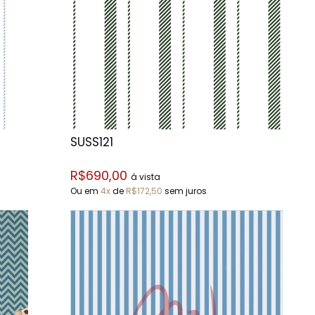
SUSS121
R$690,00
á vista
Ou em
4x
de
R$172,50
sem juros