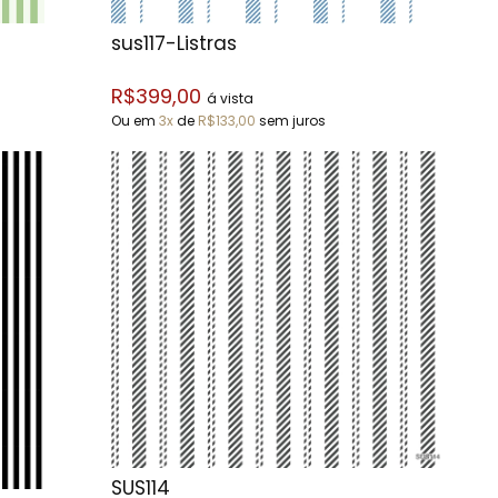
sus117-Listras
R$399,00
á vista
Ou em
3x
de
R$133,00
sem juros
SUS114