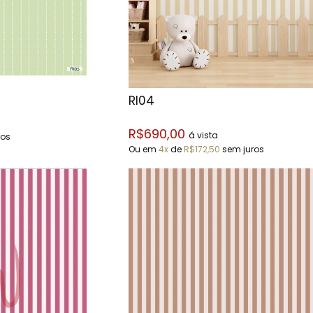
RI04
R$690,00
á vista
ros
Ou em
4x
de
R$172,50
sem juros