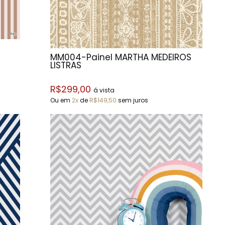
MM004-Painel MARTHA MEDEIROS
LISTRAS
R$299,00
á vista
Ou em
2x
de
R$149,50
sem juros