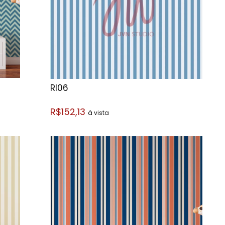
RI06
R$152,13
á vista