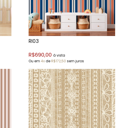
RI03
R$690,00
á vista
Ou em
4x
de
R$172,50
sem juros