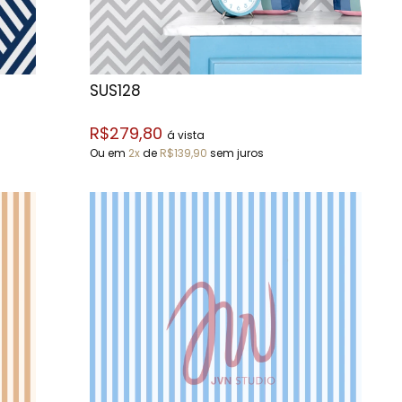
SUS128
R$279,80
á vista
Ou em
2x
de
R$139,90
sem juros