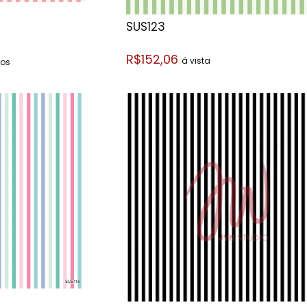
SUS123
R$152,06
á vista
ros