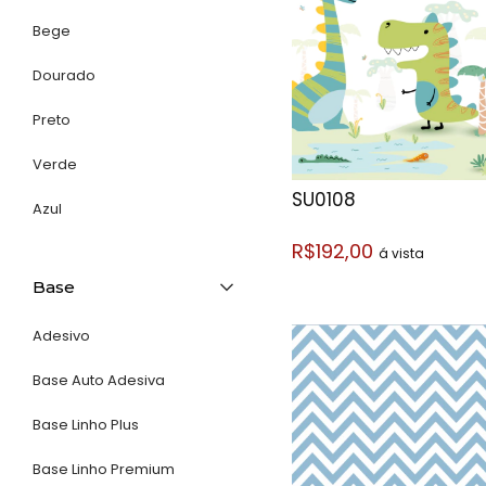
Bege
Dourado
Preto
Verde
SU0108
Azul
R$192,00
á vista
Base
Adesivo
Base Auto Adesiva
Base Linho Plus
Base Linho Premium