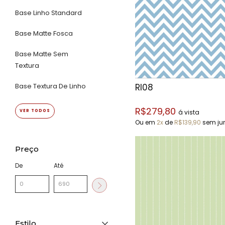
Base Linho Standard
Base Matte Fosca
Base Matte Sem
Textura
RI08
Base Textura De Linho
R$279,80
á vista
VER TODOS
Ou em
2x
de
R$139,90
sem ju
Preço
De
Até
Estilo