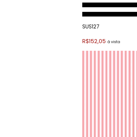
SUS127
R$152,05
á vista