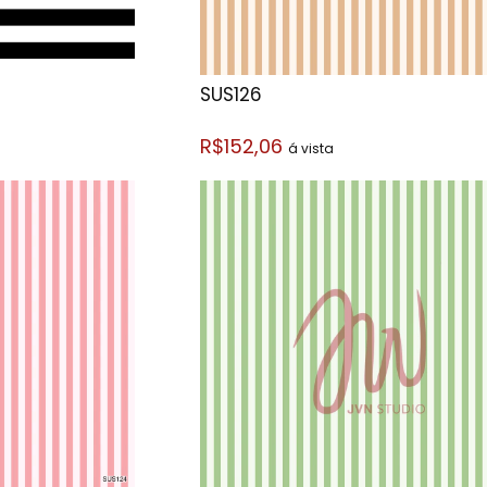
SUS126
R$152,06
á vista