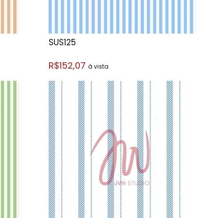
SUS125
R$152,07
á vista