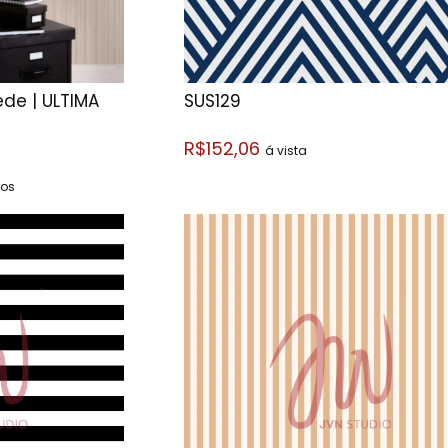
ede | ÚLTIMA
SUS129
R$152,06
á vista
ros