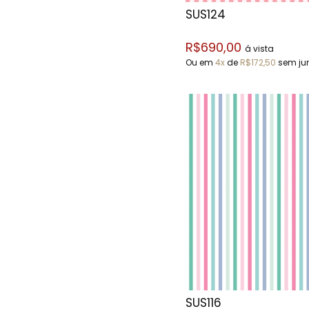
SUS124
R$690,00
á vista
Ou em
4x
de
R$172,50
sem ju
SUS116