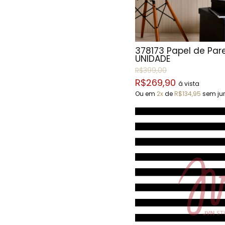
378173 Papel de Par
UNIDADE
R$399,00
R$269,90
á vista
Ou em
2x
de
R$134,95
sem ju