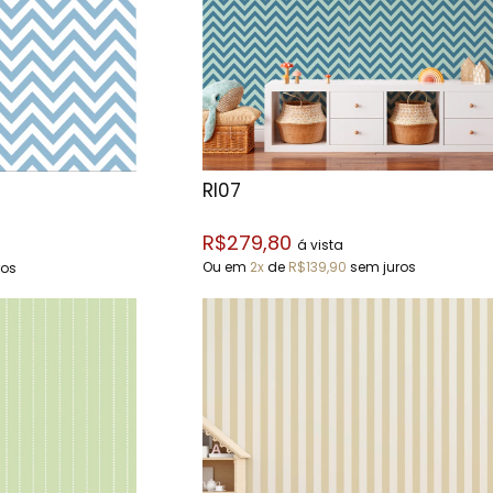
RI07
R$279,80
á vista
Ou em
2x
de
R$139,90
sem juros
ros