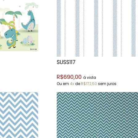
SUSS117
R$690,00
á vista
Ou em
4x
de
R$172,50
sem juros