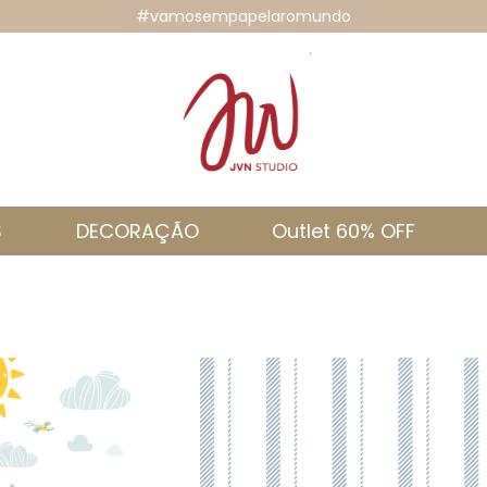
#vamosempapelaromundo
S
DECORAÇÃO
Outlet 60% OFF