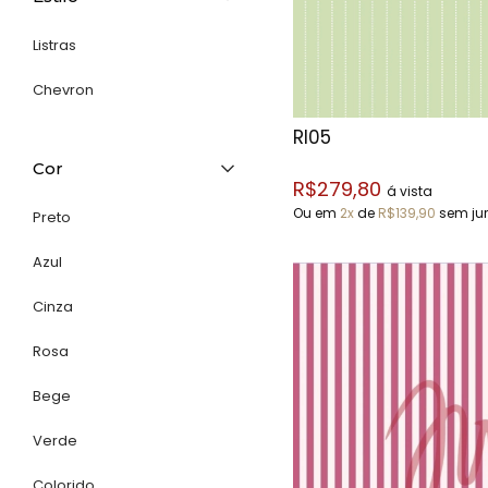
Listras
Chevron
RI05
Cor
R$279,80
á vista
Ou em
2x
de
R$139,90
sem ju
Preto
Azul
Cinza
Rosa
Bege
Verde
Colorido