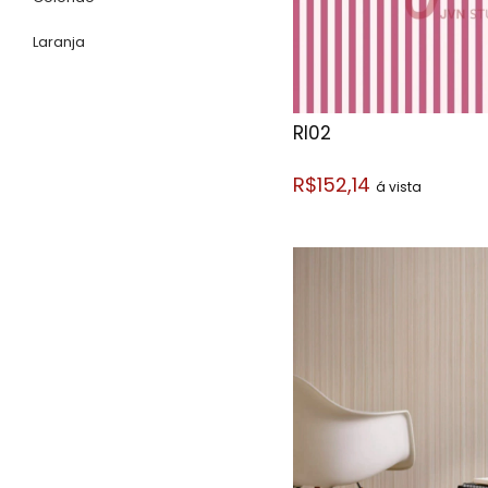
Laranja
RI02
R$152,14
á vista