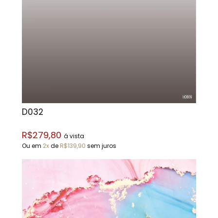
D032
R$279,80
á vista
Ou em
2x
de
R$139,90
sem juros