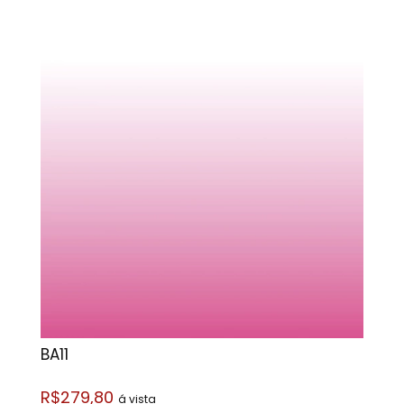
BA11
R$279,80
á vista