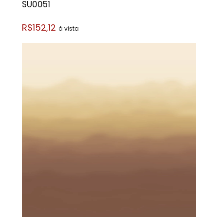
SU0051
R$152,12
á vista