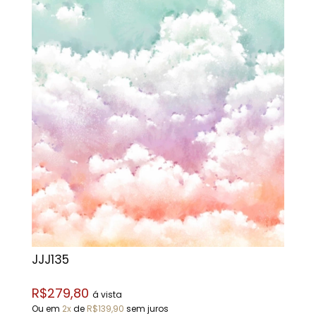
JJJ135
R$279,80
á vista
Ou em
2x
de
R$139,90
sem juros