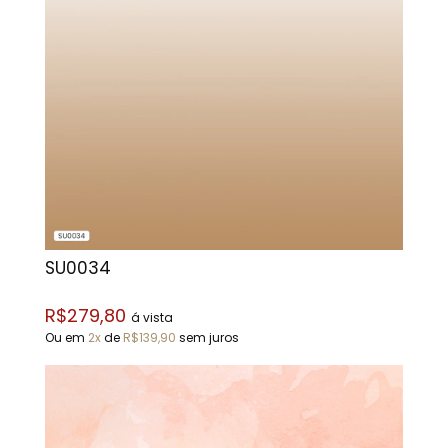
SU0034
R$279,80
á vista
Ou em
2x
de
R$139,90
sem juros