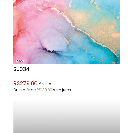
SU034
R$279,80
á vista
Ou em
2x
de
R$139,90
sem juros