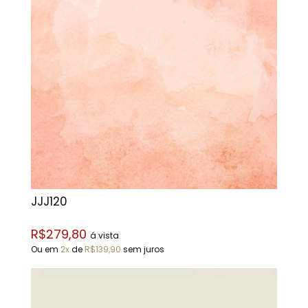
JJJ120
R$279,80
á vista
Ou em
2x
de
R$139,90
sem juros