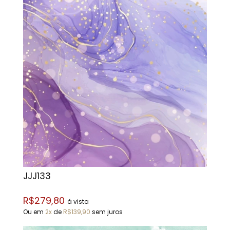
JJJ133
R$279,80
á vista
Ou em
2x
de
R$139,90
sem juros