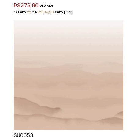
R$279,80
á vista
Ou em
2x
de
R$139,90
sem juros
SU0053