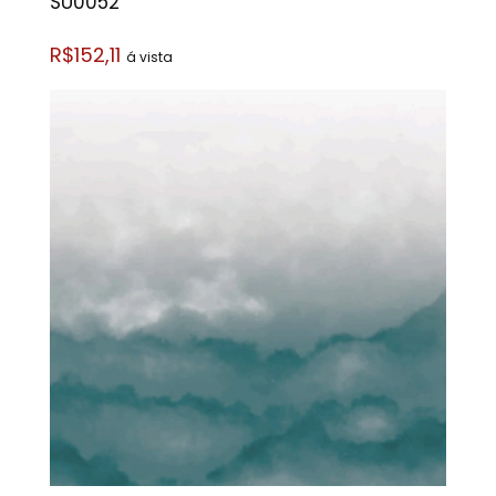
SU0052
R$152,11
á vista