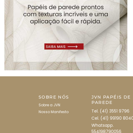
SOBRE NÓS
JVN PAPÉIS DE
PAREDE
Sobre a JVN
Tel. (41) 3551 9796
Nosso Manifesto
Cel. (41) 99190 804
Whatsapp.
554198790056