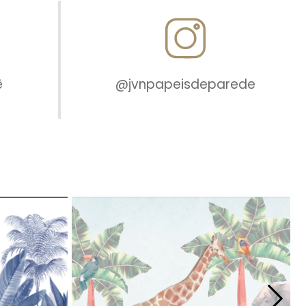
ê
@jvnpapeisdeparede