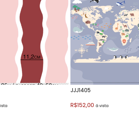
JJJ1405
R$152,00
ista
á vista