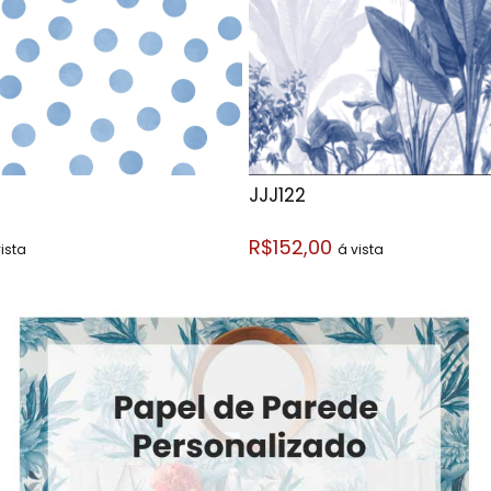
JJJ122
R$152,00
ista
á vista