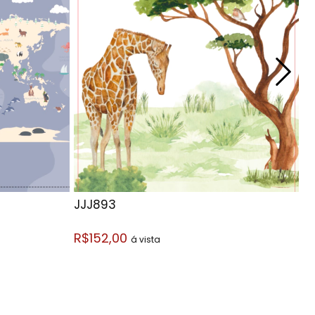
JJJ893
J
R$152,00
R
á vista