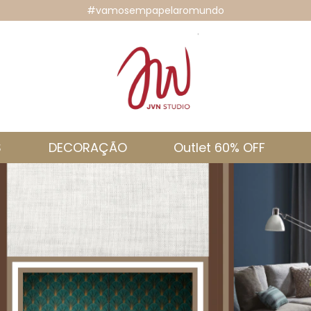
#vamosempapelaromundo
S
DECORAÇÃO
Outlet 60% OFF