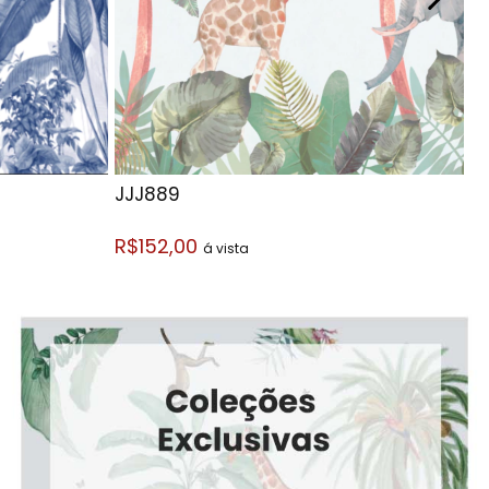
JJJ889
J
R$152,00
R
á vista