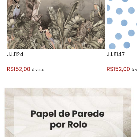
JJJ124
JJJ1147
R$152,00
R$152,00
á vista
á v