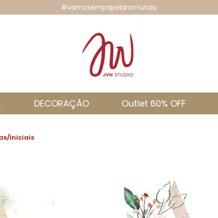
#vamosempapelaromundo
S
DECORAÇÃO
Outlet 60% OFF
as/Iniciais