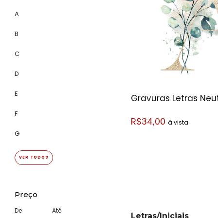
A
B
C
D
E
Gravuras Letras Neu
F
R$34,00
á vista
G
VER TODOS
Preço
De
Até
Letras/Iniciais