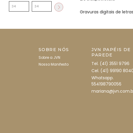
Gravuras digitais de letr
SOBRE NÓS
JVN PAPÉIS DE
PAREDE
Sobre a JVN
Tel. (41) 3551 9796
Nosso Manifesto
Cel. (41) 99190 804
Whatsapp.
554198790056
mariana@jvn.com.b